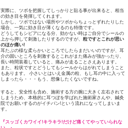
実際に、ツボを把握してしっかりと貼る事が出来ると、相当
の効き目を発揮してくれます。
しかし、ツボではない場所やツボからちょっとずれたりした
場合、一気に効き目が薄くなるのも特徴です。
どうしてもシビアになる分、効かない時はご自分でシールの
上から押して刺激したりするのですが、
粒ですとこれが思い
のほか痛い!
耳たぶの様な柔らかいところでしたらまだいいのですが、耳
介の固いところを刺激するとこれがまた痛みが強かったり、
長い時間装着していると、痛みが走ることさえあります。
また、粒状ですとどうしてもシールからはがれてしまうこと
もあります。 小さいとはいえ金属の粒、もし耳の中に入って
しまったら・・・もう、想像したくないですね。
すると、安全性も含め、施術する方の腕に大きく左右されて
しまうため、本格的に耳つぼを学ばれた施術家さんや、鍼灸
院でお願いするのがイチバン!という流れになってしまいま
す。
『スッゴくカワイイ!キラキラ!だけど痛くてやっていられな
い…』