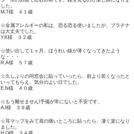
した。
M.T様 ４１歳
☆金属アレルギーの私は、恐る恐る使いましたが、プラチナ
は大丈夫でした。
Y.K様 ３２歳
☆使い出して１ヶ月、ほうれい線が薄くなってきたよう
な・・・
R.A様 ５７歳
☆久しぶりの同窓会に貼っていったら、前より若くなったと
いってもらえ、気分のよい日でした。
E.N様 ４０歳
☆もう離せません!予備が常にないと不安です。
A.I様 ３９歳
☆耳マップをみて肩の痛いところに貼ったら、凄く楽になり
ました。
H.O様 ３４歳