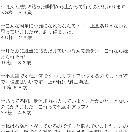
☆ほんと凄い!!貼った瞬間から上がって行くのがわかります。
S.S様 ３６歳
☆こんな簡単に小顔になれるなんて・・・正直ありえないと
思っていましたが、あり得ました。
K.U様 ２９歳
☆耳たぶに適当に貼るだけでいいなんて楽チン。これなら続
けられそう!
J.O様 ３３歳
☆不思議ですね、何ですぐにリフトアップするのでしょう??
でも理屈はいいです、上がれば!!満足満足。
T.F様 ５５歳
☆貼ってる間、身体ポカポカしています、汗かいたことない
のにかきました。これって代謝もアップ?
Y.S様 ４８歳
☆私は右顔が下がっているのでずっと悩んでいました。この
シールのお陰で左右対称です。鏡を見るのが楽しみになりま