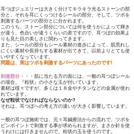
耳つぼジュエリーは大きく分けてキラキラ光るストーンの部
分と、それを耳にくっつけるシールの部分、そして、ツボを
刺激するパーツの部分とに分かれます。
このうち、ストーン部分については何を使うかによって輝き
が違う、色合いが違うくらいの差ですので、耳つぼの効果よ
りも見た目の美しさに関わってきます。
また、シールの部分もシール素材の進歩によって、肌荒れし
にくい素材や長持ちする素材が出てきて、以前よりとても使
いやすくなっています。
問題は、実はツボを刺激するパーツにあったのです!
刺激部分
・・・肌に当たる方の面には、一般の耳つぼシール
の場合、『粒状』の小さな玉が付いています。
素材は様々ですが、多くは１８金やチタンなどの金属が使わ
れています。
なぜ粒状でなければならないのか?
それは、耳つぼへの考え方の違いが大きく影響しています。
一般の耳つぼ施術では、元々耳鍼療法からの流れで、ツボを
ピンポイントで刺激する事が求められますが、まさか針を使
うわけには行きませんので、粒状の玉を使うのです。