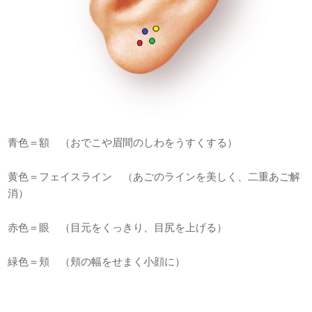
青色＝額 （おでこや眉間のしわをうすくする）
黄色＝フェイスライン （あごのラインを美しく、二重あご解
消）
赤色＝眼 （目元をくっきり、目尻を上げる）
緑色＝頬 （頬の幅をせまく小顔に）