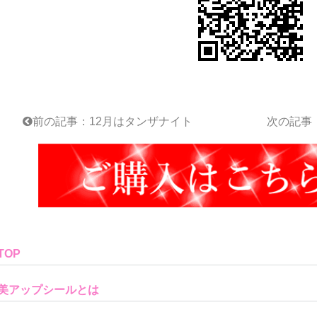
前の記事：12月はタンザナイト
次の記事：星
TOP
美アップシールとは