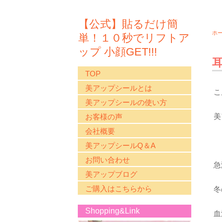
【公式】貼るだけ簡
ホ
単！１０秒でリフトア
ップ 小顔GET!!!
TOP
美アップシールとは
こ
美アップシールの使い方
美
お客様の声
会社概要
美アップシールQ＆A
お問い合わせ
急
美アップブログ
ご購入はこちらから
冬
Shopping&Link
血