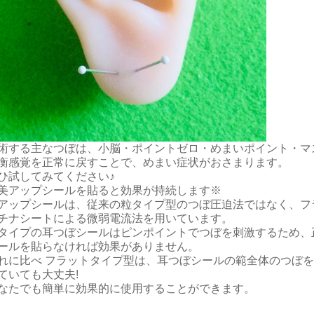
術する主なつぼは、小脳・ポイントゼロ・めまいポイント・マス
衡感覚を正常に戻すことで、めまい症状がおさまります。
ひ試してみてください♪
美アップシールを貼ると効果が持続します※
アップシールは、従来の粒タイプ型のつぼ圧迫法ではなく、フ
チナシートによる微弱電流法を用いています。
タイプの耳つぼシールはピンポイントでつぼを刺激するため、
ールを貼らなければ効果がありません。
れに比べ フラットタイプ型は、耳つぼシールの範全体のつぼ
ていても大丈夫!
なたでも簡単に効果的に使用することができます。