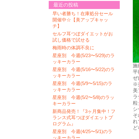
最近の投稿
早い者勝ち！在庫処分セール
開催中☆【美アップキャッ
チ】
セルフ耳つぼダイエットがお
試し価格で試せる
梅雨時の体調不良に
星座別 今週(5/23〜5/29)のラ
ッキーカラー
施
星座別 今週(5/16〜5/22)のラ
平
ッキーカラー
ぜ
星座別 今週(5/9〜5/15)のラ
※
ッキーカラー
美
ラ
星座別 今週(5/2〜5/8)のラッ
粒
キーカラー
シ
新商品発売！『3ヶ月集中！フ
そ
ランス式耳つぼダイエットプ
れ
ログラム』
ど
星座別 今週(4/25〜5/1)のラ
ッキーカラー